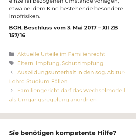
einzelfallbezogenen Umstände vorlagen,
etwa bei dem Kind bestehende besondere
Impfrisiken.
BGH, Beschluss vom 3. Mai 2017 – XII ZB
157/16
Kategorien
Aktuelle Urteile im Familienrecht
Schlagwörter
Eltern
,
Impfung
,
Schutzimpfung
Ausbildungsunterhalt in den sog. Abitur-
Lehre-Studium-Fällen
Familiengericht darf das Wechselmodell
als Umgangsregelung anordnen
Sie benötigen kompetente Hilfe?