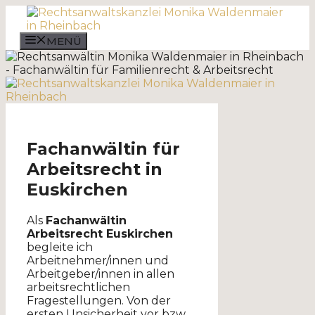
Zum
Inhalt
springen
MENÜ
Fachanwältin für
Arbeitsrecht in
Euskirchen
Als
Fachanwältin
Arbeitsrecht Euskirchen
begleite ich
Arbeitnehmer/innen und
Arbeitgeber/innen in allen
arbeitsrechtlichen
Fragestellungen. Von der
ersten Unsicherheit vor bzw.