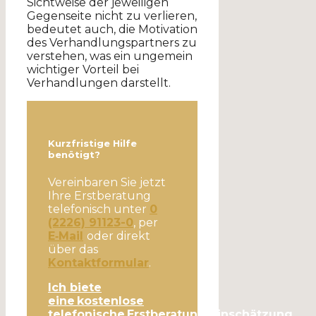
Sichtweise der jeweiligen
Gegenseite nicht zu verlieren,
bedeutet auch, die Motivation
des Verhandlungspartners zu
verstehen, was ein ungemein
wichtiger Vorteil bei
Verhandlungen darstellt.
Kurzfristige Hilfe
benötigt?
Vereinbaren Sie jetzt
Ihre Erstberatung
telefonisch unter
0
(2226) 91123-0
, per
E‑Mail
oder direkt
über das
Kontaktformular
.
Ich biete
eine kostenlose
telefonische Erstberatung/Einschätzung