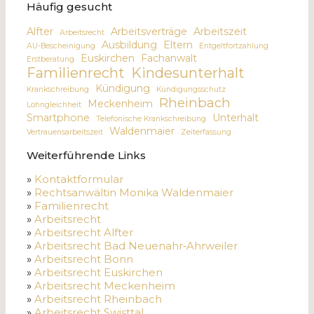
Häufig gesucht
Alfter
Arbeitsverträge
Arbeitszeit
Arbeitsrecht
Ausbildung
Eltern
AU-Bescheinigung
Entgeltfortzahlung
Euskirchen
Fachanwalt
Erstberatung
Familienrecht
Kindesunterhalt
Kündigung
Krankschreibung
Kündigungsschutz
Rheinbach
Meckenheim
Lohngleichheit
Smartphone
Unterhalt
Telefonische Krankschreibung
Waldenmaier
Vertrauensarbeitszeit
Zeiterfassung
Weiterführende Links
»
Kontaktformular
»
Rechtsanwältin Monika Waldenmaier
»
Familienrecht
»
Arbeitsrecht
»
Arbeitsrecht Alfter
»
Arbeitsrecht Bad Neuenahr‑Ahrweiler
»
Arbeitsrecht Bonn
»
Arbeitsrecht Euskirchen
»
Arbeitsrecht Meckenheim
»
Arbeitsrecht Rheinbach
»
Arbeitsrecht Swisttal