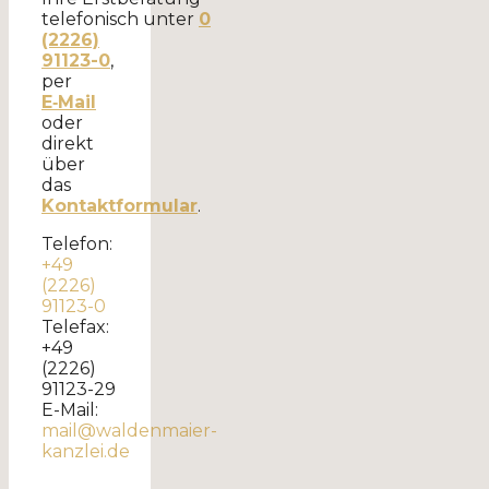
telefonisch unter
0
(2226)
91123-0
,
per
E‑Mail
oder
direkt
über
das
Kontaktformular
.
Telefon:
+49
(2226)
91123-0
Telefax:
+49
(2226)
91123-29
E-Mail:
mail@waldenmaier-
kanzlei.de