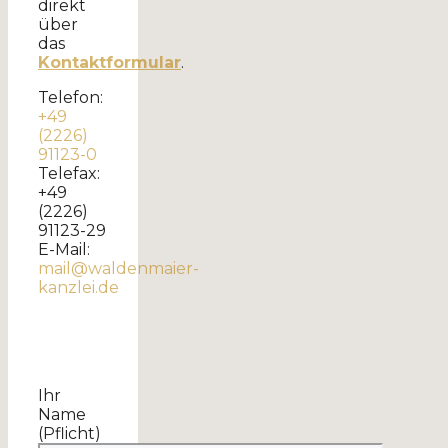
direkt
über
das
Kontaktformular
.
Telefon:
+49
(2226)
91123-0
Telefax:
+49
(2226)
91123-29
E-Mail:
mail@waldenmaier-
kanzlei.de
Ihr
Name
(Pflicht)