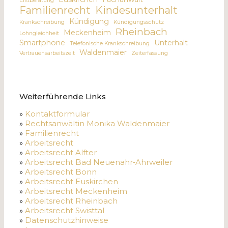
Erstberatung
Familienrecht
Kindesunterhalt
Kündigung
Krankschreibung
Kündigungsschutz
Rheinbach
Meckenheim
Lohngleichheit
Smartphone
Unterhalt
Telefonische Krankschreibung
Waldenmaier
Vertrauensarbeitszeit
Zeiterfassung
Weiterführende Links
»
Kontaktformular
»
Rechtsanwältin Monika Waldenmaier
»
Familienrecht
»
Arbeitsrecht
»
Arbeitsrecht Alfter
»
Arbeitsrecht Bad Neuenahr‑Ahrweiler
»
Arbeitsrecht Bonn
»
Arbeitsrecht Euskirchen
»
Arbeitsrecht Meckenheim
»
Arbeitsrecht Rheinbach
»
Arbeitsrecht Swisttal
»
Datenschutzhinweise