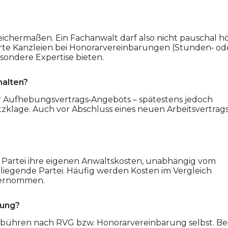
ichermaßen. Ein Fachanwalt darf also nicht pauschal h
ierte Kanzleien bei Honorarvereinbarungen (Stunden‐ od
sondere Expertise bieten.
halten?
 Aufhebungsvertrags‐Angebots – spätestens jedoch
z­klage. Auch vor Abschluss eines neuen Arbeitsvertrag
de Partei ihre eigenen Anwaltskosten, unabhängig vom
rliegende Partei. Häufig werden Kosten im Vergleich
bernommen.
rung?
bühren nach RVG bzw. Honorarvereinbarung selbst. Be