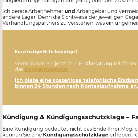
Eingliederungsmanagement (BEM) oder der Zusammen
Ich berate Arbeitnehmer
und
Arbeitgeber und vermeid
andere Lager. Denn die Sichtweise der jeweiligen Gegen
Verhandlungspartners zu verstehen, was ein ungemein 
Kurzfristige Hilfe benötigt?
Vereinbaren Sie jetzt Ihre Erstberatung telefonis
das
Kontaktformular
.
Ich biete eine kostenlose telefonische Erstbe
binnen 24 Stunden nach Kontaktaufnahme an.
Kündigung & Kündigungsschutzklage – Fac
Eine Kündigung bedeutet nicht das Ende Ihrer Möglic
können Sie eine
Kündigungsschutzklage
erheben. Ic