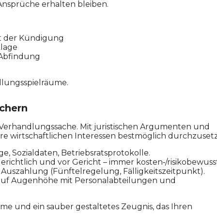
 Ansprüche erhalten bleiben.
it der Kündigung
lage
 Abfindung
dlungsspielräume.
ichern
n Verhandlungssache. Mit juristischen Argumenten und
hre wirtschaftlichen Interessen bestmöglich durchzuset
e, Sozialdaten, Betriebsratsprotokolle.
richtlich und vor Gericht – immer kosten‑/risikobewusst
Auszahlung (Fünftelregelung, Fälligkeitszeitpunkt).
auf Augenhöhe mit Personalabteilungen und
me und ein sauber gestaltetes Zeugnis, das Ihren