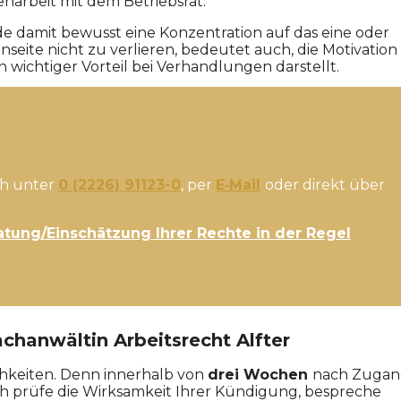
arbeit mit dem Betriebsrat.
e damit bewusst eine Konzentration auf das eine oder
seite nicht zu verlieren, bedeutet auch, die Motivation
wichtiger Vorteil bei Verhandlungen darstellt.
ch unter
0 (2226) 91123-0
, per
E‑Mail
oder direkt über
ratung/Einschätzung Ihrer Rechte in der Regel
hanwältin Arbeitsrecht Alfter
hkeiten. Denn innerhalb von
drei Wochen
nach Zuga
h prüfe die Wirksamkeit Ihrer Kündigung, bespreche