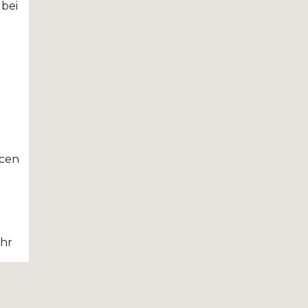
 bei
ncen
ehr