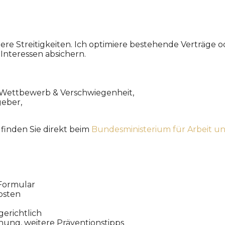
tere Streitigkeiten. Ich optimiere bestehende Verträge o
Interessen absichern.
, Wettbewerb & Verschwiegenheit,
geber,
inden Sie direkt beim
Bundesministerium für Arbeit u
‑Formular
osten
erichtlich
ung, weitere Präventions­tipps