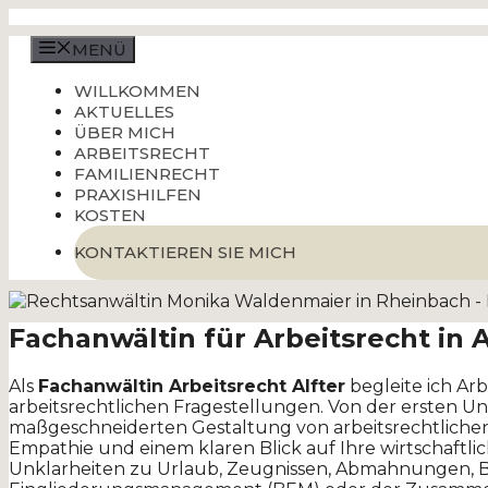
Zum
Inhalt
MENÜ
springen
WILLKOMMEN
AKTUELLES
ÜBER MICH
ARBEITSRECHT
FAMILIENRECHT
PRAXISHILFEN
KOSTEN
KONTAKTIEREN SIE MICH
Fachanwältin für Arbeitsrecht in A
Als
Fachanwältin Arbeitsrecht Alfter
begleite ich Ar
arbeitsrechtlichen Fragestellungen. Von der ersten Un
maßgeschneiderten Gestaltung von arbeitsrechtlichen 
Empathie und einem klaren Blick auf Ihre wirtschaftli
Unklarheiten zu Urlaub, Zeugnissen, Abmahnungen, Bef