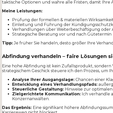
taktische Optionen und wahre alle Fristen, damit Ihre
Meine Leistungen:
Prüfung der formellen & materiellen Wirksamke
Einleitung und Führung der Kündigungsschutzk
Verhandlungen über Weiter­beschäftigung oder
Strategische Beratung vor und nach Gütetermin
Tipp:
Je früher Sie handeln, desto größer Ihre Verhan
Abfindung verhandeln – faire Lösungen s
Eine hohe Abfindung ist kein Zufallsprodukt, sonder
strategischem Geschick steuere ich den Prozess, um I
Analyse Ihrer Ausgangslage:
Chancen einer Klag
Entwicklung eines Verhandlungspfads:
außerge
Steuerliche Gestaltung:
Hinweise zur optimalen 
Zielgerichtete Kommunikation:
Ich verhandle 
Konzernanwälten.
Das Ergebnis:
Eine signifikant höhere Abfindungssum
Karriereweg nicht blockiert.