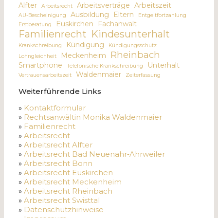
Alfter
Arbeitsverträge
Arbeitszeit
Arbeitsrecht
Ausbildung
Eltern
AU-Bescheinigung
Entgeltfortzahlung
Euskirchen
Fachanwalt
Erstberatung
Familienrecht
Kindesunterhalt
Kündigung
Krankschreibung
Kündigungsschutz
Rheinbach
Meckenheim
Lohngleichheit
Smartphone
Unterhalt
Telefonische Krankschreibung
Waldenmaier
Vertrauensarbeitszeit
Zeiterfassung
Weiterführende Links
»
Kontaktformular
»
Rechtsanwältin Monika Waldenmaier
»
Familienrecht
»
Arbeitsrecht
»
Arbeitsrecht Alfter
»
Arbeitsrecht Bad Neuenahr‑Ahrweiler
»
Arbeitsrecht Bonn
»
Arbeitsrecht Euskirchen
»
Arbeitsrecht Meckenheim
»
Arbeitsrecht Rheinbach
»
Arbeitsrecht Swisttal
»
Datenschutzhinweise