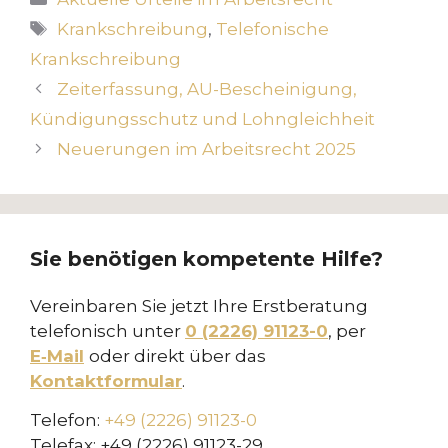
Schlagwörter
Krankschreibung
,
Telefonische
Krankschreibung
Zeiterfassung, AU-Bescheinigung,
Kündigungsschutz und Lohngleichheit
Neuerungen im Arbeitsrecht 2025
Sie benötigen kompetente Hilfe?
Vereinbaren Sie jetzt Ihre Erstberatung
telefonisch unter
0 (2226) 91123-0
, per
E‑Mail
oder direkt über das
Kontaktformular
.
Telefon:
+49 (2226) 91123-0
Telefax: +49 (2226) 91123-29